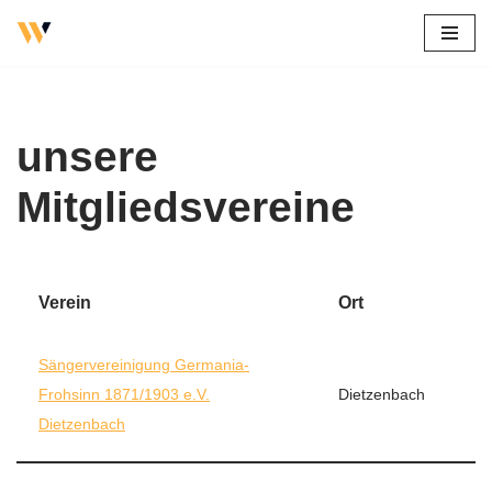
Zum
Inhalt
springen
unsere
Mitgliedsvereine
Verein
Ort
Sängervereinigung Germania-
Frohsinn 1871/1903 e.V.
Dietzenbach
Dietzenbach