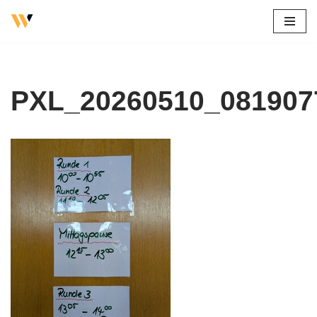
Zum
Inhalt
springen
PXL_20260510_081907